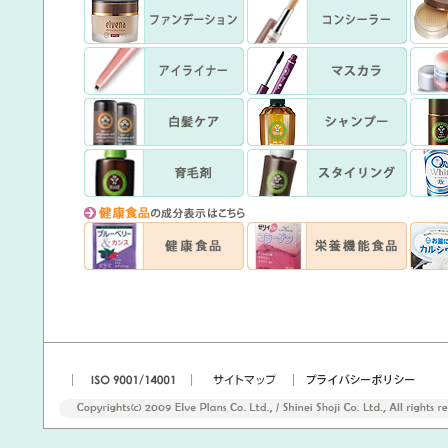
|
|
|