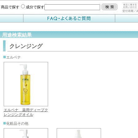
商品で探す
成分で探す
用途検索結果
クレンジング
■
エルベナ
エルベナ 薬用ディープク
レンジングオイル
■
化粧品その他