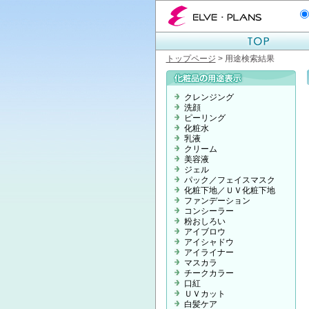
エルベプランズ ELVE-PLANS
トップページ
> 用途検索結果
クレンジング
洗顔
ピーリング
化粧水
乳液
クリーム
美容液
ジェル
パック／フェイスマスク
化粧下地／ＵＶ化粧下地
ファンデーション
コンシーラー
粉おしろい
アイブロウ
アイシャドウ
アイライナー
マスカラ
チークカラー
口紅
ＵＶカット
白髪ケア