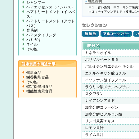
補足説明
■
シャンプー
ヘアエッセンス（インバス）
※１：古い角質 ※２：リンゴ果実
ヘアトリートメント（インバ
※３：ナイアシンアミド（皮膚コン
ス）
ヘアトリートメント（アウト
バス）
育毛剤
ヘアスタイリング
ハミガキ
ネイル
その他
ミネラルオイル
ポリソルベート８５
パルミチン酸エチルヘキシル
健康食品
エチルヘキサン酸セチル
栄養機能食品
イソノナン酸イソノニル
その他
特定保健用食品
ラウリン酸メチルヘプチル
機能性表示食品
スクワラン
ナイアシンアミド
加水分解コラーゲン
加水分解ヒアルロン酸
リンゴ果実エキス
レモン果汁
ライム果汁