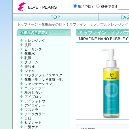
エルベプランズ ELVE-PLANS
商品で探す
成分で探す
トップページ
>
化粧品その他
> ミラファイン ナノバブルクレンジング
ミラファイン ナノバ
MIRAFINE NANO BUBBLE 
クレンジング
洗顔
ピーリング
化粧水
乳液
クリーム
美容液
ジェル
パック／フェイスマスク
化粧下地／ＵＶ化粧下地
ファンデーション
コンシーラー
粉おしろい
アイブロウ
アイシャドウ
アイライナー
マスカラ
チークカラー
口紅
ＵＶカット
白髪ケア