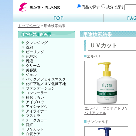
エルベプランズ ELVE-PLANS
商品で探す
成分で探す
トップページ
> 用途検索結果
用途検索結果
クレンジング
ＵＶカット
洗顔
ピーリング
■
化粧水
エルベナ
乳液
クリーム
美容液
ジェル
パック／フェイスマスク
化粧下地／ＵＶ化粧下地
ファンデーション
コンシーラー
粉おしろい
アイブロウ
アイシャドウ
エルベナ プロテクトＵＶ
アイライナー
バリアジェル
マスカラ
チークカラー
■
サンシェルド
口紅
ＵＶカット
白髪ケア