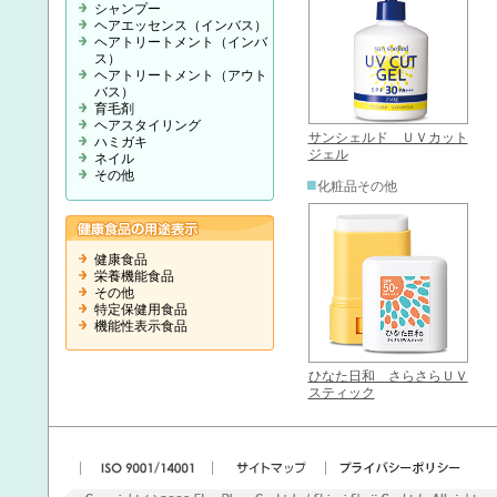
シャンプー
ヘアエッセンス（インバス）
ヘアトリートメント（インバ
ス）
ヘアトリートメント（アウト
バス）
育毛剤
ヘアスタイリング
サンシェルド ＵＶカット
ハミガキ
ジェル
ネイル
その他
■
化粧品その他
健康食品
栄養機能食品
その他
特定保健用食品
機能性表示食品
ひなた日和 さらさらＵＶ
スティック
|
|
|