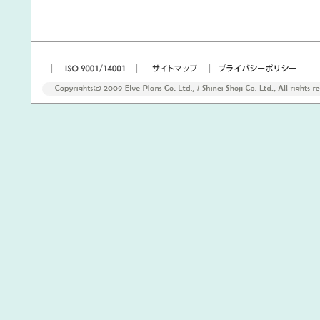
|
|
|