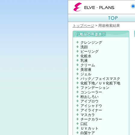
エルベプランズ ELVE-PLANS
トップページ
> 用途検索結果
クレンジング
洗顔
ピーリング
化粧水
乳液
クリーム
美容液
ジェル
パック／フェイスマスク
化粧下地／ＵＶ化粧下地
ファンデーション
コンシーラー
粉おしろい
アイブロウ
アイシャドウ
アイライナー
マスカラ
チークカラー
口紅
ＵＶカット
白髪ケア