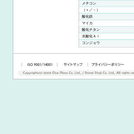
メチコン
（＋／－）
酸化鉄
マイカ
酸化チタン
水酸化Ａｌ
コンジョウ
|
|
|