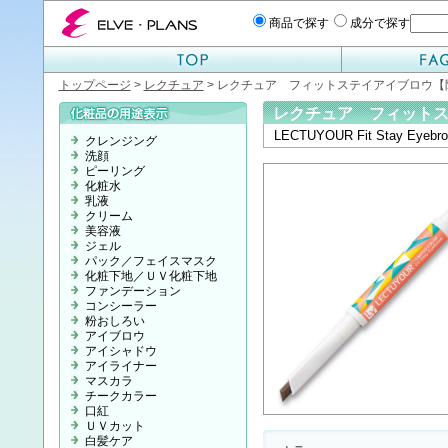
エルベプランズ ELVE-PLANS
商品で探す
成分で探す
トップページ
>
レクチュア
> レクチュア フィットステイアイブロウ【
レクチュア フィット
LECTUYOUR Fit Stay Eyebr
クレンジング
洗顔
ピーリング
化粧水
乳液
クリーム
美容液
ジェル
パック／フェイスマスク
化粧下地／ＵＶ化粧下地
ファンデーション
コンシーラー
粉おしろい
アイブロウ
アイシャドウ
アイライナー
マスカラ
チークカラー
口紅
ＵＶカット
白髪ケア