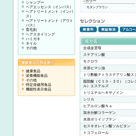
カラー
■
シャンプー
ヘアエッセンス（インバス）
モダンブラウン
ヘアトリートメント（インバ
ス）
ヘアトリートメント（アウト
バス）
育毛剤
ヘアスタイリング
ハミガキ
ネイル
その他
合成金雲母
ステアリン酸
モクロウ
水添ヒマシ油
健康食品
トリ酢酸テトラステアリン酸ス
栄養機能食品
その他
脂肪酸（Ｃ１０－３０）（コレ
特定保健用食品
ル）エステルズ
機能性表示食品
トリエチルヘキサノイン
シリカ
ヒアルロン酸Ｎａ
加水分解コラーゲン
水添ポリイソブテン
セスキオレイン酸ソルビタン
トコフェロール