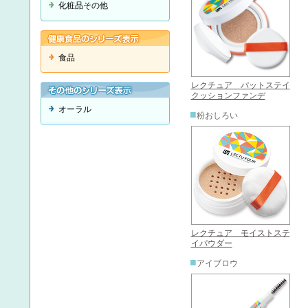
化粧品その他
食品
レクチュア パットステイ
クッションファンデ
オーラル
■
粉おしろい
レクチュア モイストステ
イパウダー
■
アイブロウ