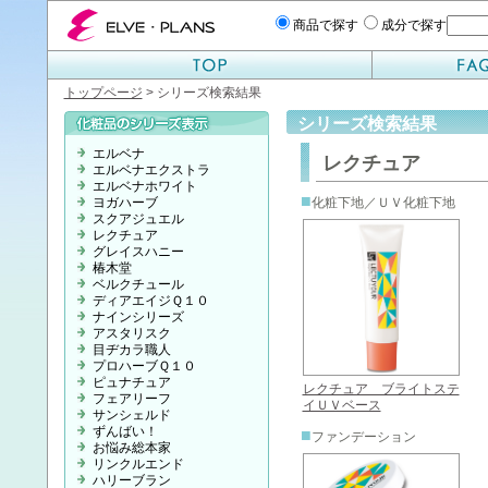
エルベプランズ ELVE-PLANS
商品で探す
成分で探す
トップページ
> シリーズ検索結果
シリーズ検索結果
エルベナ
レクチュア
エルベナエクストラ
エルベナホワイト
■
ヨガハーブ
化粧下地／ＵＶ化粧下地
スクアジュエル
レクチュア
グレイスハニー
椿木堂
ベルクチュール
ディアエイジＱ１０
ナインシリーズ
アスタリスク
目ヂカラ職人
プロハーブＱ１０
ピュナチュア
レクチュア ブライトステ
フェアリーフ
イＵＶベース
サンシェルド
ずんばい！
■
ファンデーション
お悩み総本家
リンクルエンド
ハリーブラン