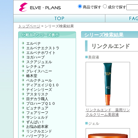
エルベプランズ ELVE-PLANS
商品で探す
成分で探す
トップページ
> シリーズ検索結果
シリーズ検索結果
エルベナ
リンクルエンド
エルベナエクストラ
エルベナホワイト
■
ヨガハーブ
美容液
スクアジュエル
レクチュア
グレイスハニー
椿木堂
ベルクチュール
ディアエイジＱ１０
ナインシリーズ
アスタリスク
目ヂカラ職人
プロハーブＱ１０
ピュナチュア
リンクルエンド 薬用リン
フェアリーフ
クルクリーム美容液
サンシェルド
ずんばい！
■
ジェル
お悩み総本家
リンクルエンド
ハリーブラン