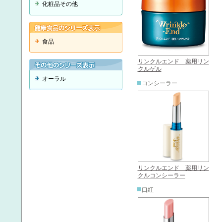
化粧品その他
食品
リンクルエンド 薬用リン
クルゲル
オーラル
■
コンシーラー
リンクルエンド 薬用リン
クルコンシーラー
■
口紅