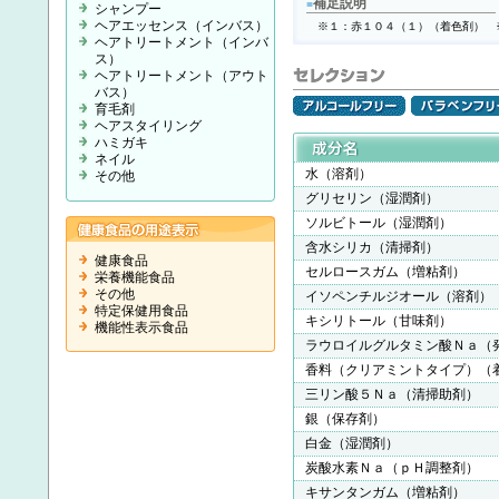
補足説明
■
シャンプー
ヘアエッセンス（インバス）
※１：赤１０４（１）（着色剤） 
ヘアトリートメント（インバ
ス）
ヘアトリートメント（アウト
バス）
育毛剤
ヘアスタイリング
ハミガキ
ネイル
水（溶剤）
その他
グリセリン（湿潤剤）
ソルビトール（湿潤剤）
含水シリカ（清掃剤）
健康食品
セルロースガム（増粘剤）
栄養機能食品
その他
イソペンチルジオール（溶剤）
特定保健用食品
キシリトール（甘味剤）
機能性表示食品
ラウロイルグルタミン酸Ｎａ（
香料（クリアミントタイプ）（
三リン酸５Ｎａ（清掃助剤）
銀（保存剤）
白金（湿潤剤）
炭酸水素Ｎａ（ｐＨ調整剤）
キサンタンガム（増粘剤）