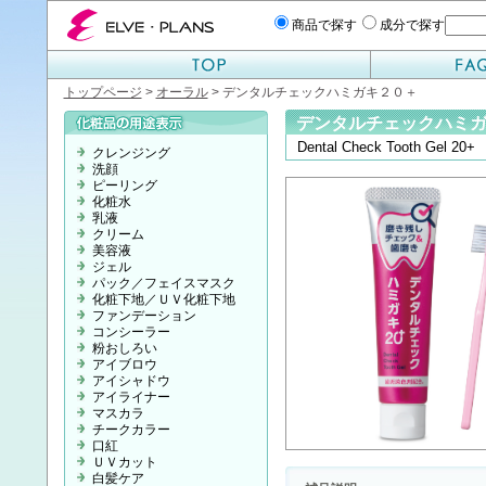
エルベプランズ ELVE-PLANS
商品で探す
成分で探す
トップページ
>
オーラル
> デンタルチェックハミガキ２０＋
デンタルチェックハミ
Dental Check Tooth Gel 20+
クレンジング
洗顔
ピーリング
化粧水
乳液
クリーム
美容液
ジェル
パック／フェイスマスク
化粧下地／ＵＶ化粧下地
ファンデーション
コンシーラー
粉おしろい
アイブロウ
アイシャドウ
アイライナー
マスカラ
チークカラー
口紅
ＵＶカット
白髪ケア