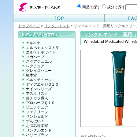
エルベプランズ ELVE-PLANS
商品で探す
成分で探す
トップページ
>
リンクルエンド
> リンクルエンド 薬用リンクルクリー
リンクルエンド 薬用
WrinkleEnd Medicated Wrink
エルベナ
エルベナエクストラ
エルベナホワイト
ヨガハーブ
スクアジュエル
レクチュア
グレイスハニー
椿木堂
ベルクチュール
ディアエイジＱ１０
ナインシリーズ
アスタリスク
目ヂカラ職人
プロハーブＱ１０
ピュナチュア
フェアリーフ
サンシェルド
ずんばい！
お悩み総本家
リンクルエンド
ハリーブラン