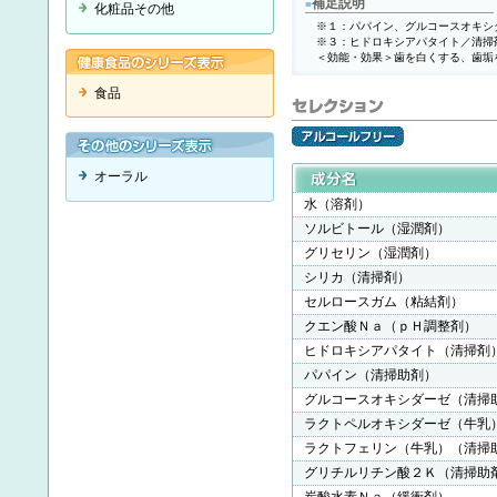
補足説明
■
化粧品その他
※１：パパイン、グルコースオキシ
※３：ヒドロキシアパタイト／清掃
＜効能・効果＞歯を白くする、歯垢
食品
オーラル
水（溶剤）
ソルビトール（湿潤剤）
グリセリン（湿潤剤）
シリカ（清掃剤）
セルロースガム（粘結剤）
クエン酸Ｎａ（ｐＨ調整剤）
ヒドロキシアパタイト（清掃剤
パパイン（清掃助剤）
グルコースオキシダーゼ（清掃
ラクトペルオキシダーゼ（牛乳
ラクトフェリン（牛乳）（清掃
グリチルリチン酸２Ｋ（清掃助