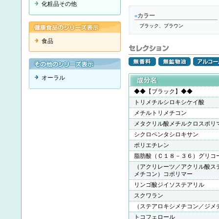
化粧品その他
カラー
■
ブラック、ブラウン
食品
オーラル
◆◆【ブラック】◆◆
トリメチルシロキシケイ酸
メチルトリメチコン
メタクリル酸メチルクロスポリ
シクロペンタシロキサン
ポリエチレン
脂肪酸（Ｃ１８－３６）グリコ
（アクリレーツ／アクリル酸ス
メチコン）コポリマー
リンゴ酸ジイソステアリル
スクワラン
（ステアロキシメチコン／ジメ
トコフェロール