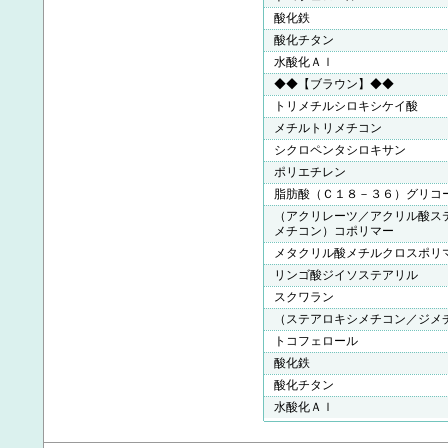
酸化鉄
酸化チタン
水酸化Ａｌ
◆◆【ブラウン】◆◆
トリメチルシロキシケイ酸
メチルトリメチコン
シクロペンタシロキサン
ポリエチレン
脂肪酸（Ｃ１８－３６）グリコ
（アクリレーツ／アクリル酸ス
メチコン）コポリマー
メタクリル酸メチルクロスポリ
リンゴ酸ジイソステアリル
スクワラン
（ステアロキシメチコン／ジメ
トコフェロール
酸化鉄
酸化チタン
水酸化Ａｌ