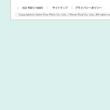
|
|
|