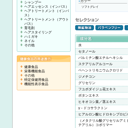
カラー
■
シャンプー
ヘアエッセンス（インバス）
ソフトグレイ
ヘアトリートメント（インバ
ス）
ヘアトリートメント（アウト
バス）
育毛剤
ヘアスタイリング
ハミガキ
ネイル
その他
水
セタノール
パルミチン酸エチルヘキシル
ステアリルアルコール
健康食品
ベヘントリモニウムクロリド
栄養機能食品
その他
ジメチコン
特定保健用食品
グリセリン
機能性表示食品
フユボダイジュ花エキス
ボタンエキス
ヒキオコシ葉／茎エキス
γ－ドコサラクトン
ヒアルロン酸ヒドロキシプロピ
（メタクリル酸グリセリルアミ
テアリル）コポリマー