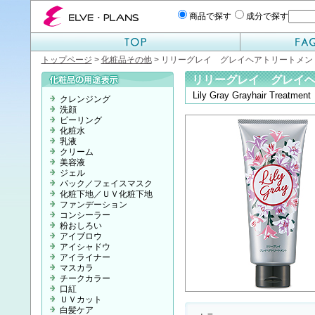
エルベプランズ ELVE-PLANS
商品で探す
成分で探す
トップページ
>
化粧品その他
> リリーグレイ グレイヘアトリートメン
リリーグレイ グレイ
Lily Gray Grayhair Treatment
クレンジング
洗顔
ピーリング
化粧水
乳液
クリーム
美容液
ジェル
パック／フェイスマスク
化粧下地／ＵＶ化粧下地
ファンデーション
コンシーラー
粉おしろい
アイブロウ
アイシャドウ
アイライナー
マスカラ
チークカラー
口紅
ＵＶカット
白髪ケア