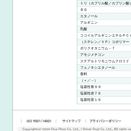
トリ（カプリル酸／カプリン酸
ＢＧ
エタノール
アルギニン
乳酸
ココイルアルギニンエチルＰＣ
（スチレン／ＶＰ）コポリマー
ポリクオタニウム－７
アモジメチコン
ステアルトリモニウムクロリド
フェノキシエタノール
香料
（＋／－）
塩基性青９９
塩基性赤７６
塩基性茶１６
|
|
|