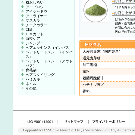
お召し上が
■
粉おしろい
アイブロウ
1日1包を目安
アイシャドウ
お召し上が
■
アイライナー
はちみつを使
マスカラ
妊娠・授乳期
チークカラー
体質に合わな
口紅
乳幼児の手の
ＵＶカット
白髪ケア
シャンプー
ヘアエッセンス（インバス）
大麦若葉末（国内製造）
ヘアトリートメント（インバ
ス）
還元麦芽糖
ヘアトリートメント（アウト
加工黒糖
バス）
育毛剤
澱粉
ヘアスタイリング
殺菌乳酸菌末
ハミガキ
ネイル
ハチミツ末／
その他
香料
|
|
|