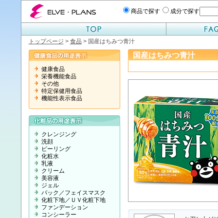
エルベプランズ ELVE-PLANS
商品で探す
成分で探す
トップページ
>
食品
> 国産はちみつ青汁
国産はちみつ青汁
健康食品
栄養機能食品
その他
特定保健用食品
機能性表示食品
クレンジング
洗顔
ピーリング
化粧水
乳液
クリーム
美容液
ジェル
パック／フェイスマスク
化粧下地／ＵＶ化粧下地
ファンデーション
コンシーラー