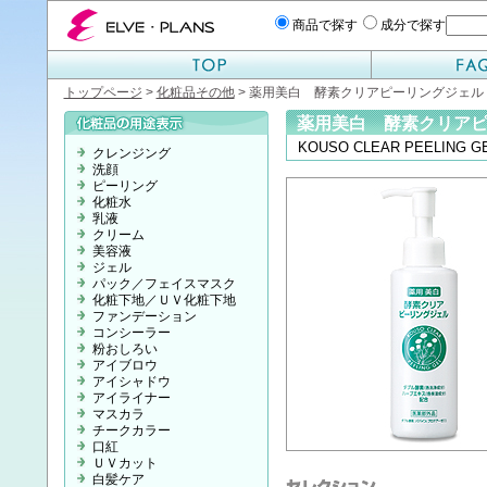
エルベプランズ ELVE-PLANS
商品で探す
成分で探す
トップページ
>
化粧品その他
> 薬用美白 酵素クリアピーリングジェル
薬用美白 酵素クリア
KOUSO CLEAR PEELING G
クレンジング
洗顔
ピーリング
化粧水
乳液
クリーム
美容液
ジェル
パック／フェイスマスク
化粧下地／ＵＶ化粧下地
ファンデーション
コンシーラー
粉おしろい
アイブロウ
アイシャドウ
アイライナー
マスカラ
チークカラー
口紅
ＵＶカット
白髪ケア