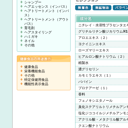
シャンプー
ヘアエッセンス（インバス）
ヘアトリートメント（インバ
ス）
ヘアトリートメント（アウト
バス）
ニチレイ・水溶性プラセンタエ
育毛剤
グリチルリチン酸ジカリウム
※1
ヘアスタイリング
ハミガキ
アロエエキス（２）
ネイル
ヨクイニンエキス
その他
ローズマリーエキス
ヒアルロン酸ナトリウム（２）
精製水
健康食品
濃グリセリン
栄養機能食品
その他
カモミラエキス（１）
特定保健用食品
パパイン
機能性表示食品
プロテアーゼ（１）
香料
フェノキシエタノール
臭化ステアリルトリメチルアン
塩化ジココイルジメチルアンモ
アクリル酸・メタクリル酸アル
クエン酸ナトリウム