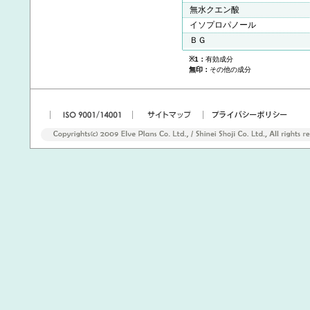
無水クエン酸
イソプロパノール
ＢＧ
※1：
有効成分
無印：
その他の成分
|
|
|