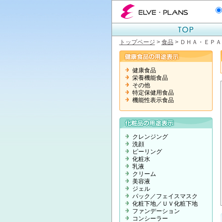
エルベプランズ ELVE-PLANS
トップページ
>
食品
> ＤＨＡ・ＥＰ
健康食品
栄養機能食品
その他
特定保健用食品
機能性表示食品
クレンジング
洗顔
ピーリング
化粧水
乳液
クリーム
美容液
ジェル
パック／フェイスマスク
化粧下地／ＵＶ化粧下地
ファンデーション
コンシーラー