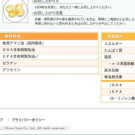
お召し上がり方
■
1日4粒を目安に、水などと一緒にお召し上がりください。
お召し上がり注意
■
妊娠・授乳期の方や薬を服用されている方は、医師にご相談の上お召し上
体質に合わないと思われるときはお召し上がりを中止してください。
食用アマニ油（国内製造）
エネルギー
ＤＨＡ含有精製魚油
たんぱく質
ＥＰＡ含有精製魚油／
脂質
ゼラチン
－ｎ‐３系脂肪酸
グリセリン
炭水化物
食塩相当量
（ＤＨＡ
（ＥＰＡ
（α－リノレン酸
|