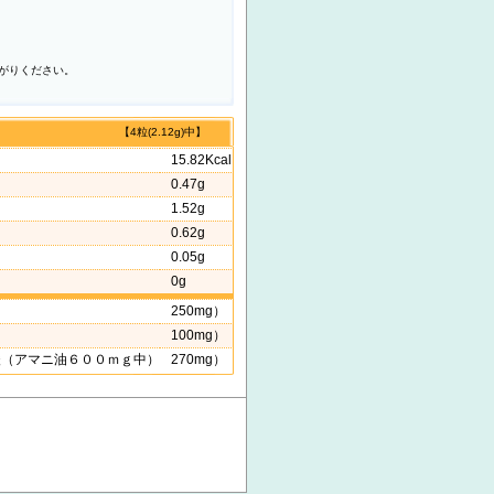
がりください。
【4粒(2.12g)中】
15.82Kcal
0.47g
1.52g
0.62g
0.05g
0g
250mg）
100mg）
（アマニ油６００ｍｇ中）
270mg）