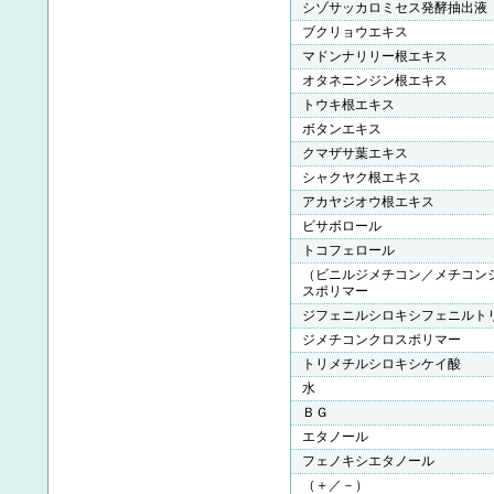
シゾサッカロミセス発酵抽出液
ブクリョウエキス
マドンナリリー根エキス
オタネニンジン根エキス
トウキ根エキス
ボタンエキス
クマザサ葉エキス
シャクヤク根エキス
アカヤジオウ根エキス
ビサボロール
トコフェロール
（ビニルジメチコン／メチコン
スポリマー
ジフェニルシロキシフェニルト
ジメチコンクロスポリマー
トリメチルシロキシケイ酸
水
ＢＧ
エタノール
フェノキシエタノール
（＋／－）