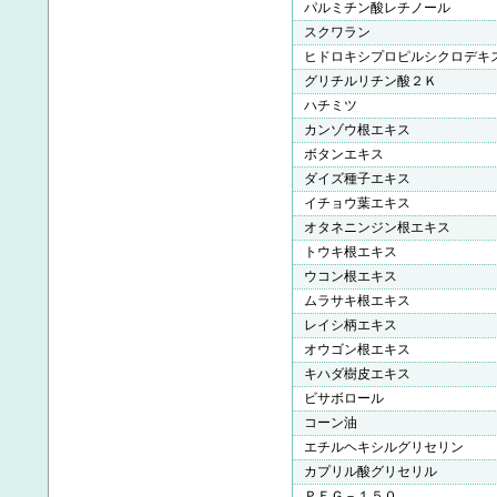
パルミチン酸レチノール
スクワラン
ヒドロキシプロピルシクロデキ
グリチルリチン酸２Ｋ
ハチミツ
カンゾウ根エキス
ボタンエキス
ダイズ種子エキス
イチョウ葉エキス
オタネニンジン根エキス
トウキ根エキス
ウコン根エキス
ムラサキ根エキス
レイシ柄エキス
オウゴン根エキス
キハダ樹皮エキス
ビサボロール
コーン油
エチルヘキシルグリセリン
カプリル酸グリセリル
ＰＥＧ－１５０