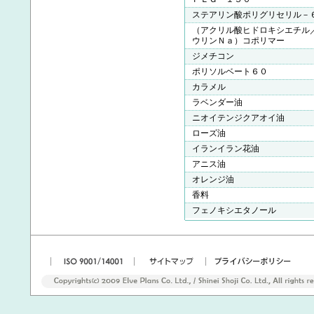
ステアリン酸ポリグリセリル－
（アクリル酸ヒドロキシエチル
ウリンＮａ）コポリマー
ジメチコン
ポリソルベート６０
カラメル
ラベンダー油
ニオイテンジクアオイ油
ローズ油
イランイラン花油
アニス油
オレンジ油
香料
フェノキシエタノール
|
|
|