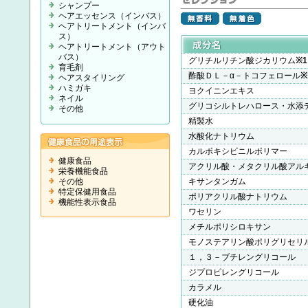
シャンプー
ヘアエッセンス（インバス）
ヘアトリートメント（インバ
ス）
ヘアトリートメント（アウト
バス）
グリチルリチン酸ジカリウム
※1
育毛剤
酢酸ＤＬ－α－トコフェロール
※
ヘアスタイリング
ハミガキ
ヨクイニンエキス
ネイル
グリコシルトレハロース・水添
その他
精製水
水酸化ナトリウム
カルボキシビニルポリマー
健康食品
アクリル酸・メタクリル酸アル
栄養機能食品
その他
キサンタンガム
特定保健用食品
ポリアクリル酸ナトリウム
機能性表示食品
ワセリン
メチルポリシロキサン
モノステアリン酸ポリグリセリ
１，３－ブチレングリコール
ジプロピレングリコール
カラメル
硬化油