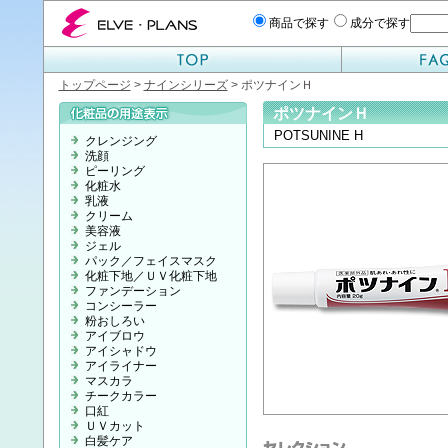
エルベプランズ ELVE-PLANS
商品で探す
成分で探す
トップページ
>
ナインシリーズ
> ポツナインＨ
ポツナインＨ
POTSUNINE H
クレンジング
洗顔
ピーリング
化粧水
乳液
クリーム
美容液
ジェル
パック／フェイスマスク
化粧下地／ＵＶ化粧下地
ファンデーション
コンシーラー
粉おしろい
アイブロウ
アイシャドウ
アイライナー
マスカラ
チークカラー
口紅
ＵＶカット
白髪ケア