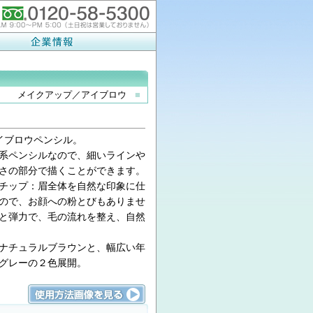
メイクアップ／アイブロウ
■
イブロウペンシル。
系ペンシルなので、細いラインや
さの部分で描くことができます。
チップ：眉全体を自然な印象に仕
ので、お顔への粉とびもありませ
と弾力で、毛の流れを整え、自然
ナチュラルブラウンと、幅広い年
グレーの２色展開。