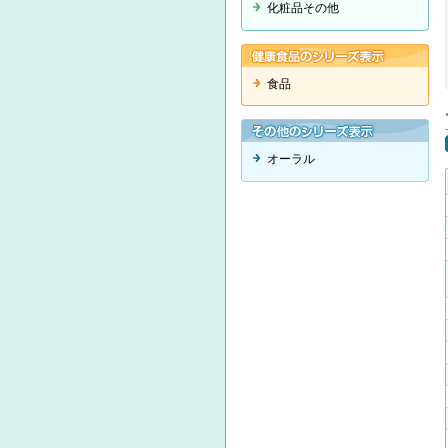
化粧品その他
食品
オーラル