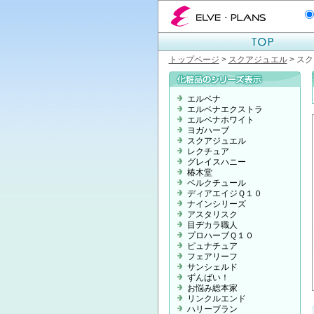
エルベプランズ ELVE-PLANS
トップページ
>
スクアジュエル
> ス
エルベナ
エルベナエクストラ
エルベナホワイト
ヨガハーブ
スクアジュエル
レクチュア
グレイスハニー
椿木堂
ベルクチュール
ディアエイジＱ１０
ナインシリーズ
アスタリスク
目ヂカラ職人
プロハーブＱ１０
ピュナチュア
フェアリーフ
サンシェルド
ずんばい！
お悩み総本家
リンクルエンド
ハリーブラン