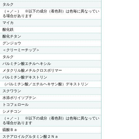
タルク
（＋／－） ※以下の成分（着色剤）は色毎に異なってい
る場合があります
マイカ
酸化鉄
酸化チタン
グンジョウ
＜クリーミーチップ＞
タルク
パルミチン酸エチルヘキシル
メタクリル酸メチルクロスポリマー
パルミチン酸デキストリン
（パルミチン酸／エチルヘキサン酸）デキストリン
スクワラン
水添ポリイソブテン
トコフェロール
シメチコン
（＋／－） ※以下の成分（着色剤）は色毎に異なってい
る場合があります
硫酸Ｂａ
ステアロイルグルタミン酸２Ｎａ