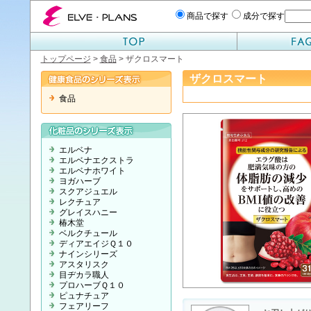
エルベプランズ ELVE-PLANS
商品で探す
成分で探す
トップページ
>
食品
> ザクロスマート
ザクロスマート
食品
エルベナ
エルベナエクストラ
エルベナホワイト
ヨガハーブ
スクアジュエル
レクチュア
グレイスハニー
椿木堂
ベルクチュール
ディアエイジＱ１０
ナインシリーズ
アスタリスク
目ヂカラ職人
プロハーブＱ１０
ピュナチュア
フェアリーフ