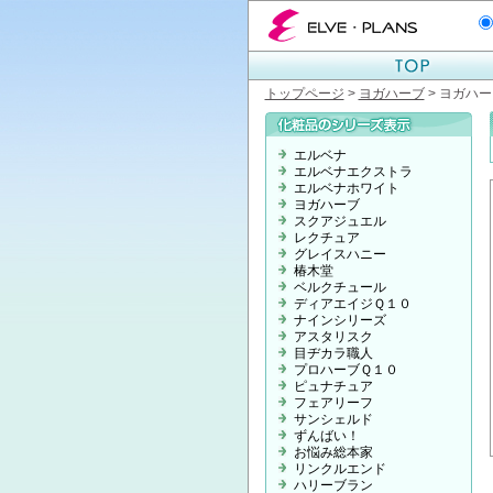
エルベプランズ ELVE-PLANS
トップページ
>
ヨガハーブ
> ヨガハ
エルベナ
エルベナエクストラ
エルベナホワイト
ヨガハーブ
スクアジュエル
レクチュア
グレイスハニー
椿木堂
ベルクチュール
ディアエイジＱ１０
ナインシリーズ
アスタリスク
目ヂカラ職人
プロハーブＱ１０
ピュナチュア
フェアリーフ
サンシェルド
ずんばい！
お悩み総本家
リンクルエンド
ハリーブラン