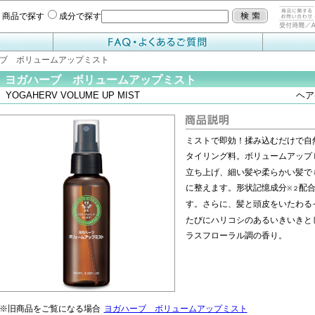
商品で探す
成分で探す
ーブ ボリュームアップミスト
ヨガハーブ ボリュームアップミスト
YOGAHERV VOLUME UP MIST
ヘ
ミストで即効！揉み込むだけで自
タイリング料。ボリュームアップ
立ち上げ、細い髪や柔らかい髪で
に整えます。形状記憶成分
配
※２
す。さらに、髪と頭皮をいたわる
たびにハリコシのあるいきいきと
ラスフローラル調の香り。
※旧商品をご覧になる場合
ヨガハーブ ボリュームアップミスト