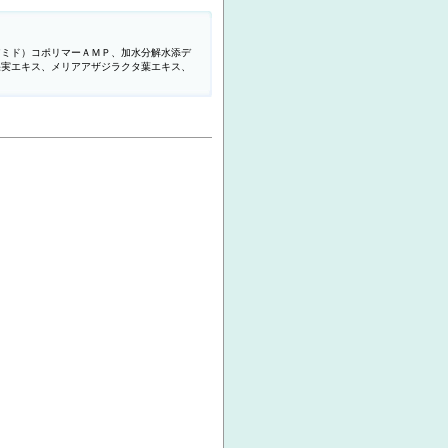
アミド）コポリマーＡＭＰ、加水分解水添デ
果実エキス、メリアアザジラクタ葉エキス、