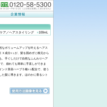
アケア／ヘアスタイリング
■
100mL
然なボリュームアップを叶えるヘアス
ＥＸ成分
が、髪を固めずに根元から
※１
も、手ぐしだけで自然なふんわりヘア
合で、崩れても簡単に手直しができま
インド美容ハーブ５種
配合で、使う
※３
した髪に導きます。ほのかに香るシト