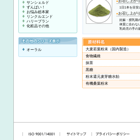
お召し上が
■
サンシェルド
ずんばい！
1日1本を目安
お悩み総本家
お召し上が
■
リンクルエンド
妊娠・授乳期
ハリーブラン
体質に合わな
化粧品その他
乳幼児の手の
大麦若葉粉末（国内製造）
オーラル
食物繊維
抹茶
黒糖
粉末還元麦芽糖水飴
有機桑葉粉末
|
|
|