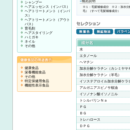
補足説明
■
シャンプー
ヘアエッセンス（インバス）
※１：毛髪補修成分 ※２：加水分
ヘアトリートメント（インバ
毛）（すべて毛髪補修成分）
ス）
ヘアトリートメント（アウト
バス）
育毛剤
ヘアスタイリング
ハミガキ
ネイル
その他
水
エタノール
ヘマチン
健康食品
加水分解ケラチン（カシミヤヤ
栄養機能食品
加水分解ケラチン（羊毛）
その他
特定保健用食品
イソステアロイル加水分解ケラ
機能性表示食品
アルガニアスピノサ核油
イソノナン酸イソノニル
トシルバリンＮａ
ＰＧ
ＢＧ
トレハロース
ＤＰＧ