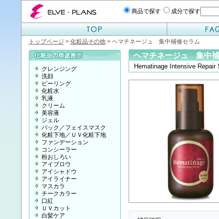
エルベプランズ ELVE-PLANS
商品で探す
成分で探す
トップページ
>
化粧品その他
> ヘマチネージュ 集中補修セラム
ヘマチネージュ 集中
Hematinage Intensive Repair
クレンジング
洗顔
ピーリング
化粧水
乳液
クリーム
美容液
ジェル
パック／フェイスマスク
化粧下地／ＵＶ化粧下地
ファンデーション
コンシーラー
粉おしろい
アイブロウ
アイシャドウ
アイライナー
マスカラ
チークカラー
口紅
ＵＶカット
白髪ケア