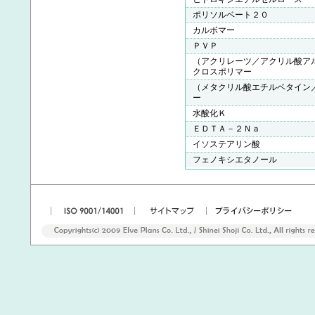
ポリソルベート２０
カルボマー
ＰＶＰ
（アクリレーツ／アクリル酸ア
クロスポリマー
（メタクリル酸エチルベタイン
ー
水酸化Ｋ
ＥＤＴＡ－２Ｎａ
イソステアリン酸
フェノキシエタノール
|
|
|