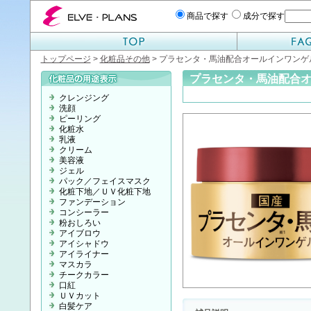
エルベプランズ ELVE-PLANS
商品で探す
成分で探す
トップページ
>
化粧品その他
> プラセンタ・馬油配合オールインワンゲ
プラセンタ・馬油配合
クレンジング
洗顔
ピーリング
化粧水
乳液
クリーム
美容液
ジェル
パック／フェイスマスク
化粧下地／ＵＶ化粧下地
ファンデーション
コンシーラー
粉おしろい
アイブロウ
アイシャドウ
アイライナー
マスカラ
チークカラー
口紅
ＵＶカット
白髪ケア