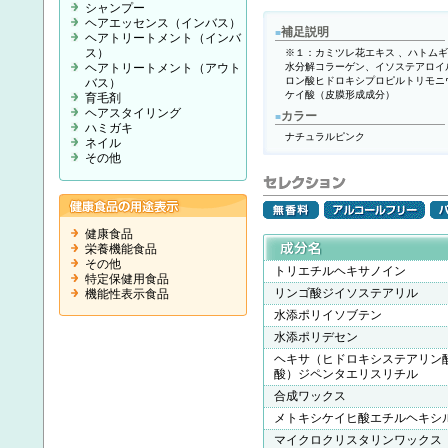
シャンプー
ヘアエッセンス（インバス）
補足説明
■
ヘアトリートメント（インバ
ス）
※１：カミツレ花エキス 、ハトム
ヘアトリートメント（アウト
水分解コラーゲン、イソステアロイ
ロン酸ヒドロキシプロピルトリモニ
バス）
ケイ酸（皮膜形成成分）
育毛剤
ヘアスタイリング
カラー
■
ハミガキ
ナチュラルピンク
ネイル
その他
健康食品
栄養機能食品
その他
トリエチルヘキサノイン
特定保健用食品
リンゴ酸ジイソステアリル
機能性表示食品
水添ポリイソブテン
水添ポリデセン
ヘキサ（ヒドロキシステアリン
酸）ジペンタエリスリチル
合成ワックス
メトキシケイヒ酸エチルヘキシ
マイクロクリスタリンワックス