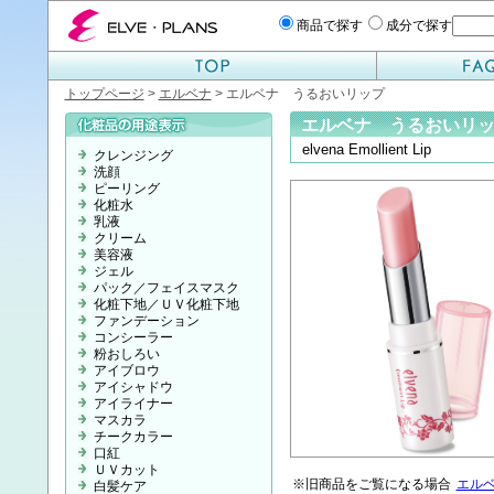
エルベプランズ ELVE-PLANS
商品で探す
成分で探す
トップページ
>
エルベナ
> エルベナ うるおいリップ
エルベナ うるおいリ
elvena Emollient Lip
クレンジング
洗顔
ピーリング
化粧水
乳液
クリーム
美容液
ジェル
パック／フェイスマスク
化粧下地／ＵＶ化粧下地
ファンデーション
コンシーラー
粉おしろい
アイブロウ
アイシャドウ
アイライナー
マスカラ
チークカラー
口紅
ＵＶカット
※旧商品をご覧になる場合
エル
白髪ケア