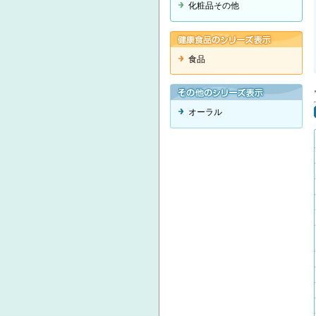
化粧品その他
食品
オーラル