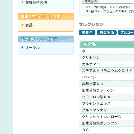
補足説明
■
化粧品その他
※１：古い角質 ※２：皮脂汚れ 
ロン酸Ｎａ、プラセンタエキス（す
食品
オーラル
水
グリセリン
カルボマー
ステアルトリモニウムクロリド
パパイン
炭酸水素Ｎａ
加水分解コラーゲン
ヒアルロン酸Ｎａ
プラセンタエキス
グルコマンナン
グリコシルトレハロース
加水分解水添デンプン
ＢＧ