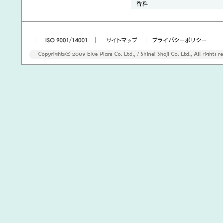
香料
|
|
|