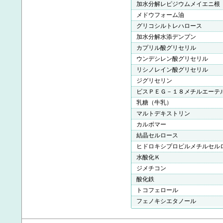
加水分解レピジウムメイエニ根
メドウフォーム油
グリコシルトレハロース
加水分解水添デンプン
カプリル酸グリセリル
ウンデシレン酸グリセリル
リシノレイン酸グリセリル
ジグリセリン
ビスＰＥＧ－１８メチルエーテ
乳糖（牛乳）
マルトデキストリン
カルボマー
結晶セルロース
ヒドロキシプロピルメチルセル
水酸化Ｋ
ジメチコン
酸化鉄
トコフェロール
フェノキシエタノール