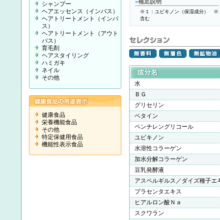
補足説明
■
シャンプー
ヘアエッセンス（インバス）
※１：ユビキノン（保湿成分） ※
ヘアトリートメント（インバ
含む
ス）
ヘアトリートメント（アウト
バス）
育毛剤
ヘアスタイリング
ハミガキ
ネイル
その他
水
ＢＧ
グリセリン
健康食品
ベタイン
栄養機能食品
ペンチレングリコール
その他
特定保健用食品
ユビキノン
機能性表示食品
水溶性コラーゲン
加水分解コラーゲン
豆乳発酵液
アスペルギルス／ダイズ種子エ
プラセンタエキス
ヒアルロン酸Ｎａ
スクワラン