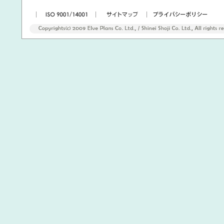
|
|
|