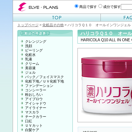
エルベプランズ ELVE-PLANS
商品で探す
成分で探す
トップページ
>
化粧品その他
> ハリコラＱ１０ オールインワンジェル
ハリコラＱ１０ オール
HARICOLA Q10 ALL IN ONE
クレンジング
洗顔
ピーリング
化粧水
乳液
クリーム
美容液
ジェル
パック／フェイスマスク
化粧下地／ＵＶ化粧下地
ファンデーション
コンシーラー
粉おしろい
アイブロウ
アイシャドウ
アイライナー
マスカラ
チークカラー
口紅
ＵＶカット
白髪ケア